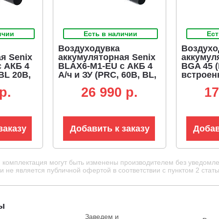
ичии
Есть в наличии
Ест
Воздуходувка
Воздухо
я Senix
аккумуляторная Senix
аккумуля
 АКБ 4
BLAX6-M1-EU с АКБ 4
BGA 45 (
 BL 20В,
А/ч и ЗУ (PRC, 60В, BL,
встроен
, 2.46 кг)
75 м/с, 1380 м3/ч,
аккумуля
p.
26 990 p.
17
расход в
ч, скорос
кг.)
заказу
Добавить к заказу
Добав
и комплектация могут быть изменены производителем без уведомле
 не является публичной офертой в соответствии с пунктом 2 стать
ы
Заведем и