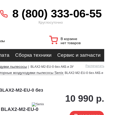
8 (800) 333-06-55
Круглосуточно
В корзине
азы
нет товаров
лата
Сборка техники
Сервис и запчасти
Распечатать
дувки пылесосы
|
BLAX2-M2-EU-0 без АКБ и ЗУ
торные воздуходувки пылесосы Senix
BLAX2-M2-EU-0 без АКБ и
BLAX2-M2-EU-0 без
10 990 р.
x BLAX2-M2-EU-0