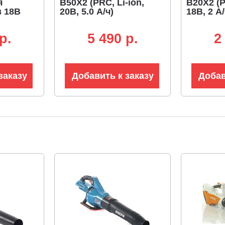
я
B50X2 (PRC, Li-ion,
B20X2 (P
в 18В
20В, 5.0 А/ч)
18В, 2 А/
p.
5 490 p.
2
заказу
Добавить к заказу
Добав