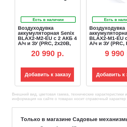
Есть в наличии
Есть в нал
Воздуходувка
Воздуходувка
аккумуляторная Senix
аккумуляторна
BLAX2-M2-EU с 2 АКБ 4
BLAX2-M1-EU с
А/ч и ЗУ (PRC, 2x20В,
А/ч и ЗУ (PRC,
BL, 60 м/с, 1200 м3/ч,
45 м/с, 750 м3/ч
20 990 p.
9 990 
2.7 кг)
Добавить к заказу
Добавить к 
Внешний вид, цветовая гамма, технические характеристики 
информация на сайте о товарах носит справочный характер и
Только в магазине Садовые механизм