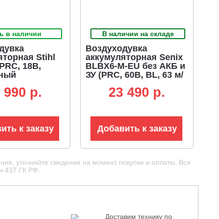
ь в наличии
В наличии на складе
дувка
Воздуходувка
торная Stihl
аккумуляторная Senix
PRC, 18В,
BLBX6-M-EU без АКБ и
ный
ЗУ (PRC, 60В, BL, 63 м/
тор, макс.
с, 1614 м3/ч)
 990 p.
23 490 p.
оздуха 420 м3/
ть 44 м/с., 2,0
ить к заказу
Добавить к заказу
ния, уточняйте сведения на момент покупки и оплаты. Вся
и 437 ГК РФ.
Доставим технику по