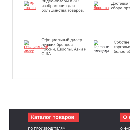
Видео-обзоры и 3D
Доставка 
изображения для
сборе пря
большинства товаров.
Официальный дилер
Собств
лучших брендов
торговы
России, Европы, Азии и
более 5
США.
Каталог товаров
О 
ПО ПРОИЗВОДИТЕЛЯМ
О НА