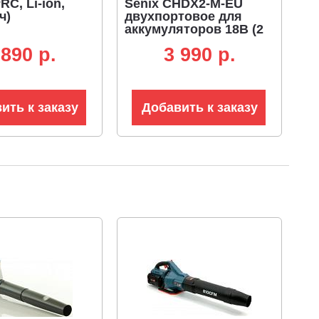
RC, Li-ion,
Senix CHDX2-M-EU
ч)
двухпортовое для
аккумуляторов 18В (2
х 3А)
 890 p.
3 990 p.
ить к заказу
Добавить к заказу