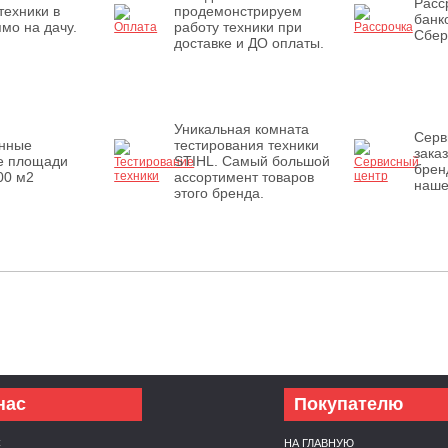
Расс
техники в
продемонстрируем
банк
мо на дачу.
работу техники при
Сбер
доставке и ДО оплаты.
Уникальная комната
Серв
енные
тестирования техники
зака
е площади
STIHL. Самый большой
брен
00 м2
ассортимент товаров
наше
этого бренда.
нас
Покупателю
С
НА ГЛАВНУЮ