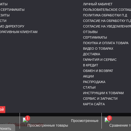
АКТЫ
ЛИЧНЫЙ КАБИНЕТ
 СЕРТИФИКАТЫ
ПОЛЬЗОВАТЕЛЬСКОЕ СОГЛА
ИЗИТЫ
ПОЛИТИКА ОБРАБОТКИ П.Д
СТИ
СОГЛАСИЕ НА ОБРАБОТКУ П.
МО ДИРЕКТОРУ
СОГЛАСИЕ НА УВЕДОМЛЕНИЯ
ОРАТИВНЫМ КЛИЕНТАМ
ОТЗЫВЫ
СЕРТИФИКАТЫ
ПОКУПКА И ОПЛАТА ТОВАРА
ВИДЕО О ТОВАРАХ
ДОСТАВКА
ГАРАНТИЯ И СЕРВИС
В КРЕДИТ
ОБМЕН И ВОЗВРАТ
АКЦИИ
РАСПРОДАЖА
СТАТЬИ
ИНСТРУКЦИИ К ТОВАРАМ
СЕРВИС И ЗАПЧАСТИ
КАРТА САЙТА
ОЙ
1
0
Просмотренные
щены.
Сообщить об ошибке
лонить