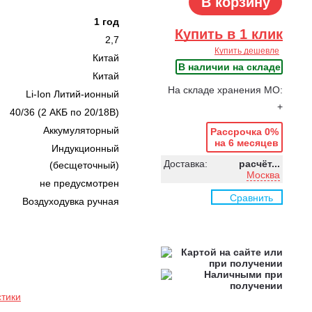
В корзину
1 год
Купить в 1 клик
2,7
Купить дешевле
Китай
В наличии на складе
Китай
На складе хранения МО:
Li-Ion Литий-ионный
+
40/36 (2 АКБ по 20/18В)
Аккумуляторный
Рассрочка 0%
на 6 месяцев
Индукционный
Доставка:
расчёт...
(бесщеточный)
Москва
не предусмотрен
Сравнить
Воздуходувка ручная
стики