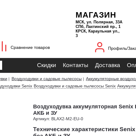
МАГАЗИН
МСК, ул. Полярная, 33А
СПб, Лахтинский пр., 1
КРСК, Караульная ул.,
3
Сравнение товаров
Профиль/Зак
Скидки
Контакты
Доставка
Оп
увки
Воздуходувки и садовые пылесосы
Аккумуляторные воздухо
|
|
духодувки Senix
Воздуходувки и садовые пылесосы Senix
Аккумуля
Воздуходувка аккумуляторная Senix 
АКБ и ЗУ
Артикул: BLAX2-M2-EU-0
Технические характеристики Seni
без АКБ и ЗУ