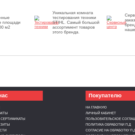
Уникальная комната
Серв
енные
тестирования техники
зака
е площади
STIHL. Самый большой
брен
00 м2
ассортимент товаров
наше
этого бренда.
нас
Покупателю
С
НА ГЛАВНУЮ
АКТЫ
ЛИЧНЫЙ КАБИНЕТ
 СЕРТИФИКАТЫ
ПОЛЬЗОВАТЕЛЬСКОЕ СОГЛА
ИЗИТЫ
ПОЛИТИКА ОБРАБОТКИ П.Д
СТИ
СОГЛАСИЕ НА ОБРАБОТКУ П.