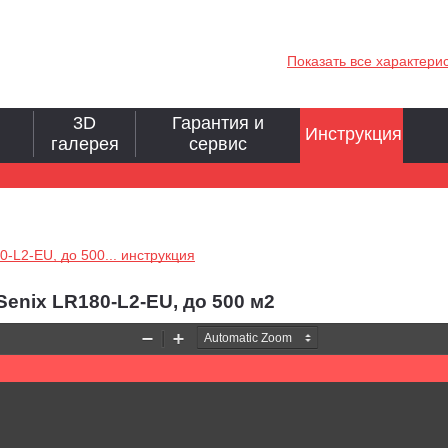
Показать все характери
3D
Гарантия и
Инструкция
галерея
сервис
-L2-EU, до 500... инструкция
enix LR180-L2-EU, до 500 м2
Zoom
Zoom
Out
In