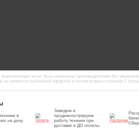
и комплектация могут быть изменены производителем без уведомле
 не является публичной офертой в соответствии с пунктом 2 стать
ы
Заведем и
Расс
техники в
продемонстрируем
банк
мо на дачу.
работу техники при
Сбер
доставке и ДО оплаты.