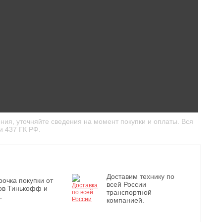
ния, уточняйте сведения на момент покупки и оплаты. Вся
и 437 ГК РФ.
Доставим технику по
рочка покупки от
всей России
ов Тинькофф и
транспортной
.
компанией.