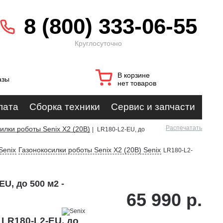
8 (800) 333-06-55
Круглосуточно
В корзине
азы
нет товаров
лата
Сборка техники
Сервис и запчасти
Распечатать
илки роботы Senix X2 (20В)
|
LR180-L2-EU, до
Senix
Газонокосилки роботы Senix X2 (20В) Senix
LR180-L2-
U, до 500 м2 -
65 990 р.
 LR180-L2-EU, до