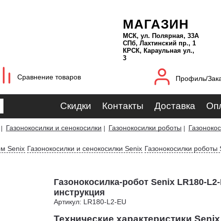
МАГАЗИН
МСК, ул. Полярная, 33А
СПб, Лахтинский пр., 1
КРСК, Караульная ул.,
3
Сравнение товаров
Профиль/Зак
Скидки
Контакты
Доставка
Оп
Газонокосилки и сенокосилки
Газонокосилки роботы
Газонокос
|
|
|
ом Senix
Газонокосилки и сенокосилки Senix
Газонокосилки роботы 
Газонокосилка-робот Senix LR180-L2-E
инструкция
Артикул: LR180-L2-EU
Технические характеристики Senix