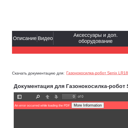
Аксессуары и доп.
Описание
Видео
оборудование
Газонокосилка-робот Senix LR180
Скачать документацию для:
Документация для Газонокосилка-робот S
of 0
Toggle
Find
Previous
Next
Sidebar
More Information
An error occurred while loading the PDF.