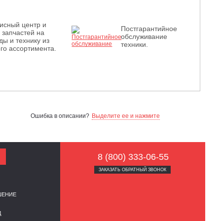
исный центр и
Постгарантийное
з запчастей на
обслуживание
ды и технику из
техники.
го ассортимента.
Ошибка в описании?
Выделите ее и нажмите
8 (800) 333-06-55
ЗАКАЗАТЬ ОБРАТНЫЙ ЗВОНОК
ШЕНИЕ
Д