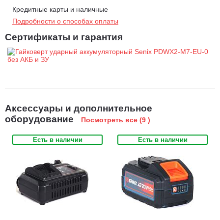
Устройство аккумулятора слайдер
Кредитные карты и наличные
Частота вращения, об/мин 1000/1500/2300
Подробности о способах оплаты
Частота ударов в минуту, уд/мин 1500/2000/3000
Сертификаты и гарантия
Напряжение, B 20
Аксессуары и дополнительное
оборудование
Посмотреть все (9 )
Есть в наличии
Есть в наличии