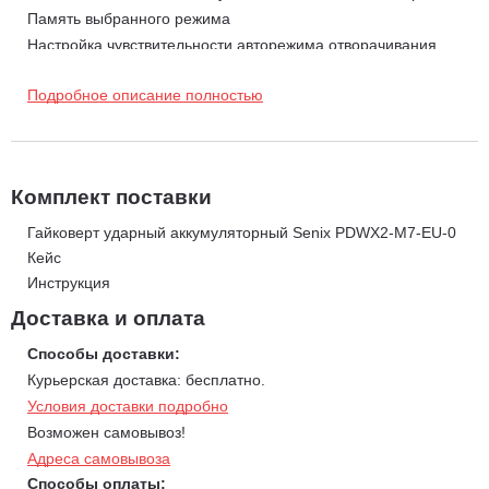
Память выбранного режима
Настройка чувствительности авторежима отворачивания
Защита от перегрузки
Подробное описание полностью
Защита от перегрева
Характеристики:
Вес, кг 1.95
Время заряда, ч 2
Комплект поставки
Габариты ДхШхВ, мм 225x80x168
Емкость аккумулятора, Ач 4
Гайковерт ударный аккумуляторный Senix PDWX2-M7-EU-0
Макс. крутящий момент, Hм 750
Кейс
Инструкция
Наличие подсветки есть
Наличие реверса есть
Доставка и оплата
Наличие удара есть
Способы доставки:
Размер патрона, дюйм 1/2
Курьерская доставка: бесплатно.
Регулировка частоты вращения есть
Условия доставки подробно
Тип аккумулятора Li-Ion
Возможен самовывоз!
Тип двигателя бесщеточный
Адреса самовывоза
Тип патрона квадрат с отверстием и фрикционным кольцом
Способы оплаты: