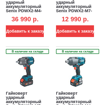
ударный
ударный
аккумуляторный
аккумуляторный
Senix PDWX2-M4-
Senix PDWX2-M7-
EU с АКБ 8 А/ч и
EU-0 без АКБ и ЗУ
36 990 p.
12 990 p.
ЗУ (PRC, BL 18V,
(PRC, BL 18V,
1350/1900 Нм, 2.85
750/900 Нм, кейс,
кг)
1.95 кг)
Добавить к заказу
Добавить к заказу
В наличии на складе
В наличии на складе
Гайковерт
Гайковерт
ударный
ударный
аккумуляторный
аккумуляторный