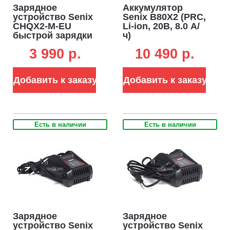
Зарядное
Аккумулятор
устройство Senix
Senix B80X2 (PRC,
CHQX2-M-EU
Li-ion, 20В, 8.0 А/
быстрой зарядки
ч)
для
3 990 p.
10 490 p.
аккумуляторов
18В (6А)
Добавить к заказу
Добавить к заказу
Есть в наличии
Есть в наличии
Зарядное
Зарядное
устройство Senix
устройство Senix