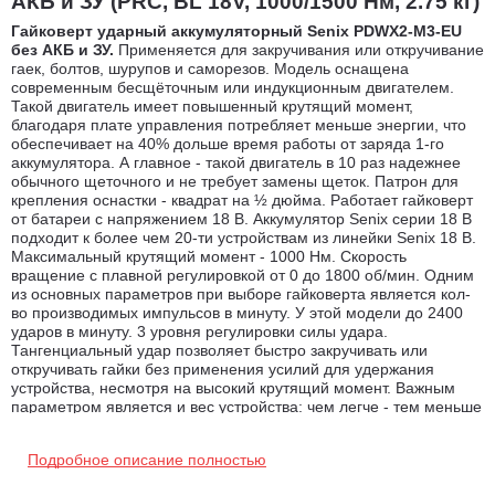
АКБ и ЗУ (PRC, BL 18V, 1000/1500 Нм, 2.75 кг)
Гайковерт ударный аккумуляторный Senix PDWX2-M3-EU
без АКБ и ЗУ.
Применяется для закручивания или откручивание
гаек, болтов, шурупов и саморезов. Модель оснащена
современным бесщёточным или индукционным двигателем.
Такой двигатель имеет повышенный крутящий момент,
благодаря плате управления потребляет меньше энергии, что
обеспечивает на 40% дольше время работы от заряда 1-го
аккумулятора. А главное - такой двигатель в 10 раз надежнее
обычного щеточного и не требует замены щеток. Патрон для
крепления оснастки - квадрат на ½ дюйма. Работает гайковерт
от батареи c напряжением 18 В. Аккумулятор Senix серии 18 В
подходит к более чем 20-ти устройствам из линейки Senix 18 В.
Максимальный крутящий момент - 1000 Нм. Скорость
вращение с плавной регулировкой от 0 до 1800 об/мин. Одним
из основных параметров при выборе гайковерта является кол-
во производимых импульсов в минуту. У этой модели до 2400
ударов в минуту. 3 уровня регулировки силы удара.
Тангенциальный удар позволяет быстро закручивать или
откручивать гайки без применения усилий для удержания
устройства, несмотря на высокий крутящий момент. Важным
параметром является и вес устройства: чем легче - тем меньше
будет уставать ваша рука. Вес устройства без аккумуляторной
батареи составляет всего 2,7 кг. Так же для комфортной работы
Подробное описание полностью
ручка устройства прорезинена, имеет эргономичный дизайн, на
корпусе устройства имеется светодиодная подсветка рабочей