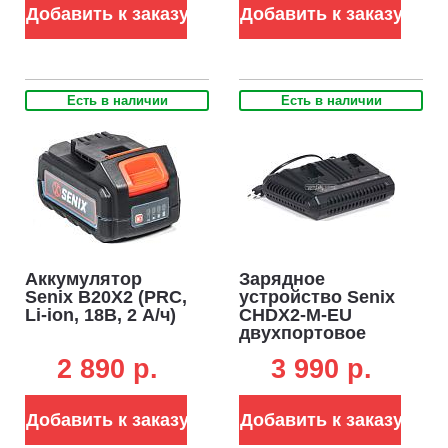
Добавить к заказу
Добавить к заказу
Есть в наличии
Есть в наличии
Аккумулятор
Зарядное
Senix B20X2 (PRC,
устройство Senix
Li-ion, 18В, 2 А/ч)
CHDX2-M-EU
двухпортовое
для
2 890 p.
3 990 p.
аккумуляторов
18В (2 х 3А)
Добавить к заказу
Добавить к заказу