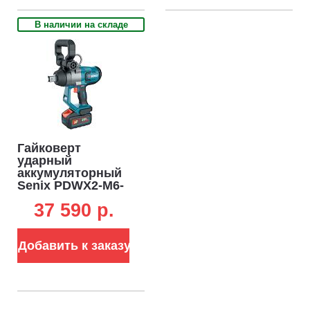
В наличии на складе
Гайковерт
ударный
аккумуляторный
Senix PDWX2-M6-
EU-0 без АКБ и ЗУ
37 590 p.
(PRC, BL 18V,
2000/2450 Нм, 3.0
кг)
Добавить к заказу