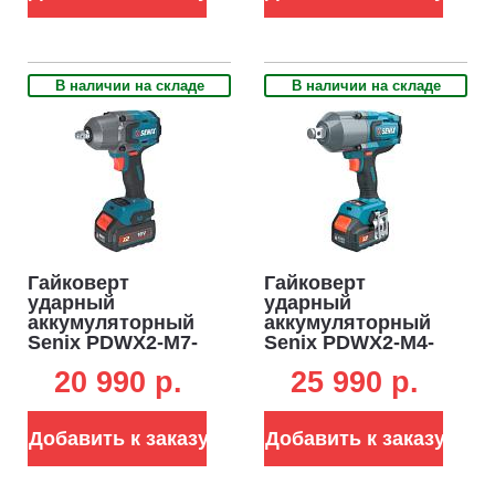
В наличии на складе
В наличии на складе
Гайковерт
Гайковерт
ударный
ударный
аккумуляторный
аккумуляторный
Senix PDWX2-M7-
Senix PDWX2-M4-
EU c АКБ 4 А/ч и
EU-0 без АКБ и ЗУ
20 990 p.
25 990 p.
ЗУ (PRC, BL 18V,
(PRC, BL 18V,
750/900 Нм, кейс,
1350/1900 Нм, 2.85
1.95 кг)
кг)
Добавить к заказу
Добавить к заказу