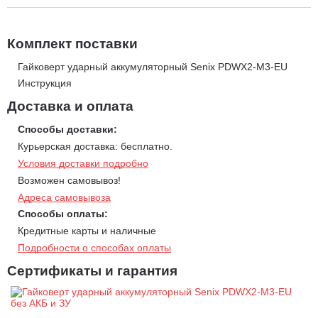
зоны. Корпус устройства - ударопрочный, а корпус редуктора -
металлический. Гайковерт поставляется в коробке, а также
имеет удобный фиксатор для ношения на ремне.
Комплект поставки
Тип питания: 18 В
Кол-во оборотов: 0-950/1500/1800 об/мин
Гайковерт ударный аккумуляторный Senix PDWX2-M3-EU
Инструкция
Частота ударов: 0-1150/2100/2400 уд/мин
Мах. крутящий момент: 1000 Нм
Доставка и оплата
Патрон: 1/2"
Способы доставки:
Мах. диаметр винты/болты: М12-М30
Курьерская доставка: бесплатно.
Вес: 2,7 кг
Условия доставки подробно
Возможен самовывоз!
Адреса самовывоза
Способы оплаты:
Кредитные карты и наличные
Подробности о способах оплаты
Сертификаты и гарантия