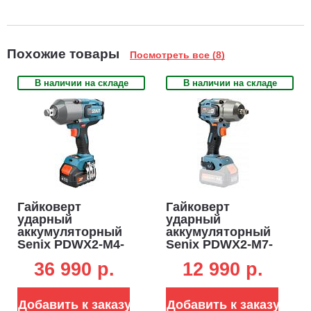
Похожие товары
Посмотреть все (8)
В наличии на складе
В наличии на складе
Гайковерт
Гайковерт
ударный
ударный
аккумуляторный
аккумуляторный
Senix PDWX2-M4-
Senix PDWX2-M7-
EU с АКБ 8 А/ч и
EU-0 без АКБ и ЗУ
36 990 p.
12 990 p.
ЗУ (PRC, BL 18V,
(PRC, BL 18V,
1350/1900 Нм, 2.85
750/900 Нм, кейс,
кг)
1.95 кг)
Добавить к заказу
Добавить к заказу