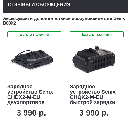
ОТЗЫВЫ И ОБСУЖДЕНИЯ
Аксессуары и дополнительное оборудование для Senix
B80X2
Есть в наличии
Есть в наличии
Зарядное
Зарядное
устройство Senix
устройство Senix
CHDX2-M-EU
CHQX2-M-EU
двухпортовое
быстрой зарядки
для
для
3 990 р.
3 990 р.
аккумуляторов
аккумуляторов
18В (2 х 3А)
18В (6А)