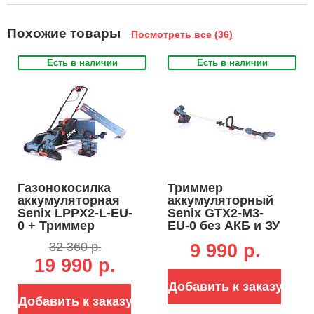
Похожие товары
Посмотреть все (36)
Есть в наличии
Есть в наличии
Газонокосилка
Триммер
аккумуляторная
аккумуляторный
Senix LPPX2-L-EU-
Senix GTX2-M3-
0 + Триммер
EU-0 без АКБ и ЗУ
аккумуляторный
(PRC, BL 20В,
32 360 р.
9 990 p.
Senix GTX2-M3-
разъем, D
19 990 р.
EU-0 + АКБ B50X2
рукоятка, леска
+ ЗУ CHX2
2.0 мм, 3.0 кг)
Добавить к заказу
Добавить к заказу