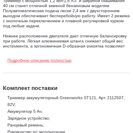
Триммер с мощностью 1,2 кВт/1,6 л.с. и шириной скашивания
40 см станет отличной заменой бензиновым моделям.
Полуавтоматическая подача лески 2,4 мм с двухсторонним
выходом обеспечивает бесперебойную работу. Имеет 2 режима
с кнопочным переключением и плавной регулировкой курком
под любые задачи.
Нижнее расположение двигателя дает отличную балансировку
при работе. Лёгкая алюминиевая штанга снижает общий вес
инструмента, а эргономичная D-образная рукоятка позволяет
легко маневрировать даже в труднодоступных местах. В
комплекте идёт удобный ранцевый ремень, который
Подробное описание полностью
равномерно распределяет нагрузку и делает работу более
комфортной.
Особенности и преимущества Greenworks ST121:
Комплект поставки
Триммер с максимальной
мощностью двигателя 1,2 кВт
(1,6 л. с)
Триммер аккумуляторный Greenworks ST121, Арт. 2112507,
станет полноценной заменой бензиновому
82V;
инструменту.
Аккумулятор 5 Ач;
Greenworks Intelligent Power
— инновационная система
Зарядное устройство;
контроля и управления батареей, инструментом и зарядным
Ранцевый ремень;
устройством для максимальной производительности и
Руководство по эксплуатации;