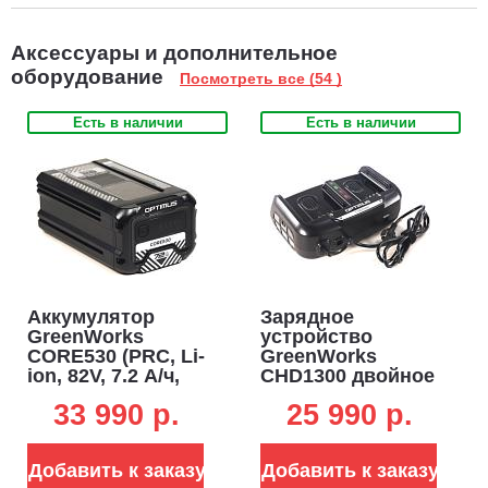
Аксессуары и дополнительное
оборудование
Посмотреть все (54 )
Есть в наличии
Есть в наличии
Аккумулятор
Зарядное
GreenWorks
устройство
CORE530 (PRC, Li-
GreenWorks
ion, 82V, 7.2 А/ч,
CHD1300 двойное
пластинчатые
ультрабыстрой
33 990 p.
25 990 p.
элементы)
зарядки для
аккумуляторов
82В (2 х 8А)
Добавить к заказу
Добавить к заказу