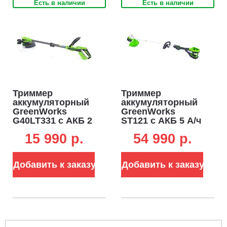
Есть в наличии
Есть в наличии
Триммер
Триммер
аккумуляторный
аккумуляторный
GreenWorks
GreenWorks
G40LT331 c АКБ 2
ST121 с АКБ 5 А/ч
А/ч и ЗУ (PRC,
и ЗУ (PRC, BL 82В,
15 990 p.
54 990 p.
40В, леска 1.65
1.2 кВт, леска 2.4
мм, 4.1 кг)
мм, D-рукоятка,
ремень, 4.3 кг)
Добавить к заказу
Добавить к заказу