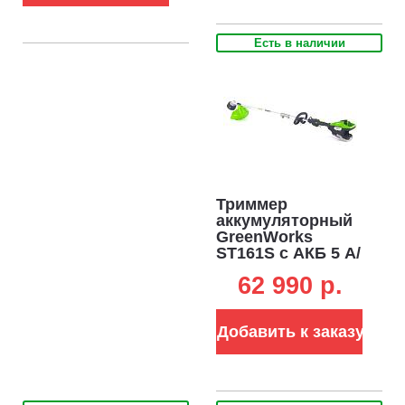
Есть в наличии
Триммер
аккумуляторный
GreenWorks
ST161S с АКБ 5 А/
ч и ЗУ (PRC, BL
62 990 p.
82В, 1.6 кВт, леска
2.4 мм, D-
рукоятка, ремень,
Добавить к заказу
разъем, 5.7 кг)