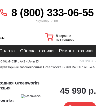
8 (800) 333-06-55
Круглосуточно
В корзине
азы
нет товаров
Оплата
Сборка техники
Ремонт техники
Распечатать
D40LM46SP с АКБ 4 А/ч и ЗУ
умуляторные газонокосилки Greenworks
GD40LM46SP с АКБ 4 А/
ходная Greenworks
укция
45 990 р.
nworks