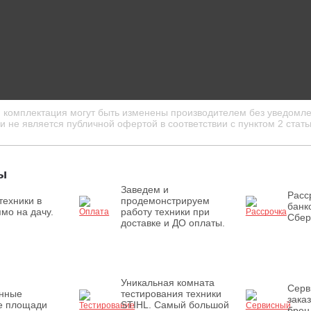
и комплектация могут быть изменены производителем без уведомле
 не является публичной офертой в соответствии с пунктом 2 стать
ы
Заведем и
Расс
техники в
продемонстрируем
банк
мо на дачу.
работу техники при
Сбер
доставке и ДО оплаты.
Уникальная комната
Серв
енные
тестирования техники
зака
е площади
STIHL. Самый большой
брен