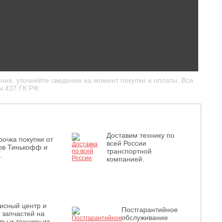
ния, уточняйте сведения на момент покупки и оплаты. Вся
и 437 ГК РФ.
Доставим технику по
рочка покупки от
всей России
ов Тинькофф и
транспортной
.
компанией.
исный центр и
Постгарантийное
з запчастей на
обслуживание
ды и технику из