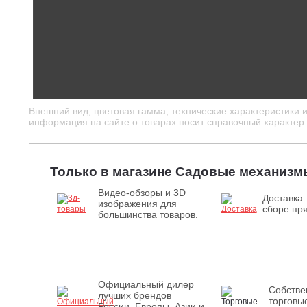
Внешний вид, цветовая гамма, технические характеристики 
информация на сайте о товарах носит справочный характер и
Только в магазине Садовые механизм
Видео-обзоры и 3D
Доставка 
изображения для
сборе пря
большинства товаров.
Официальный дилер
Собств
лучших брендов
торговы
России, Европы, Азии и