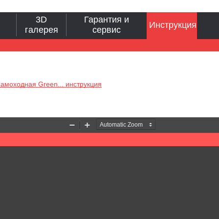
3D
Гарантия и
Инструкция
галерея
сервис
амоходная Green... инструкция
Zoom
Zoom
Out
In