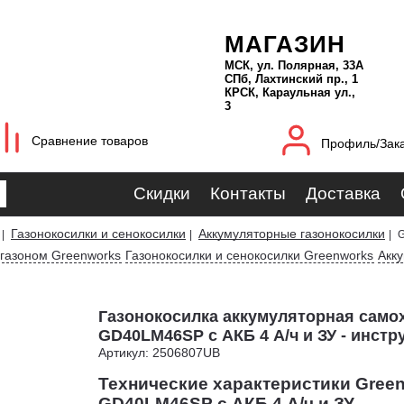
МАГАЗИН
МСК, ул. Полярная, 33А
СПб, Лахтинский пр., 1
КРСК, Караульная ул.,
3
Сравнение товаров
Профиль/Зак
Скидки
Контакты
Доставка
Газонокосилки и сенокосилки
Аккумуляторные газонокосилки
|
|
|
G
 газоном Greenworks
Газонокосилки и сенокосилки Greenworks
Акк
Газонокосилка аккумуляторная само
GD40LM46SP с АКБ 4 А/ч и ЗУ - инстр
Артикул: 2506807UB
Технические характеристики Gree
GD40LM46SP с АКБ 4 А/ч и ЗУ