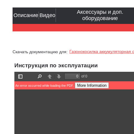
Аксессуары и доп.
Описание
Видео
оборудование
Газонокосилка аккумуляторная с
Скачать документацию для:
Инструкция по эксплуатации
of 0
Toggle
Find
Previous
Next
Sidebar
More Information
An error occurred while loading the PDF.