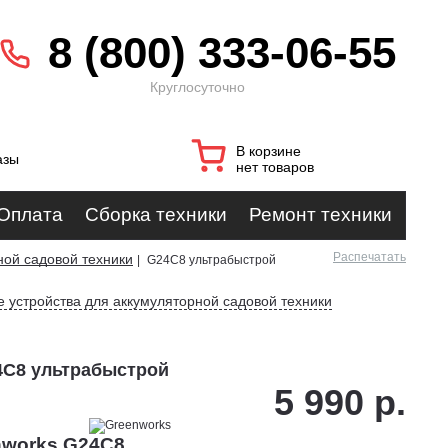
8 (800) 333-06-55
Круглосуточно
В корзине
азы
нет товаров
Оплата
Сборка техники
Ремонт техники
Распечатать
ной садовой техники
|
G24C8 ультрабыстрой
 устройства для аккумуляторной садовой техники
4C8 ультрабыстрой
5 990 р.
nworks G24C8