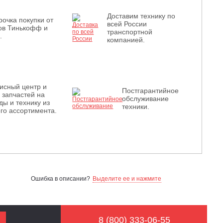
Доставим технику по
рочка покупки от
всей России
ов Тинькофф и
транспортной
.
компанией.
исный центр и
Постгарантийное
з запчастей на
обслуживание
ды и технику из
техники.
го ассортимента.
Ошибка в описании?
Выделите ее и нажмите
8 (800) 333-06-55