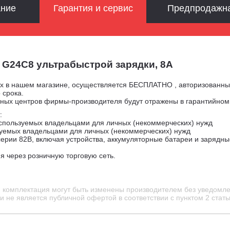
ание
Гарантия и сервис
Предпродажна
 G24C8 ультрабыстрой зарядки, 8А
ых в нашем магазине, осуществляется БЕСПЛАТНО , авторизованн
 срока.
сных центров фирмы-производителя будут отражены в гарантийно
:
используемых владельцами для личных (некоммерческих) нужд
зуемых владельцами для личных (некоммерческих) нужд
ерии 82В, включая устройства, аккумуляторные батареи и зарядны
я через розничную торговую сеть.
и комплектация могут быть изменены производителем без уведомле
 не является публичной офертой в соответствии с пунктом 2 стать