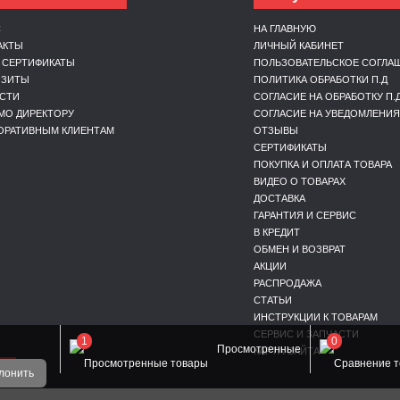
С
НА ГЛАВНУЮ
АКТЫ
ЛИЧНЫЙ КАБИНЕТ
 СЕРТИФИКАТЫ
ПОЛЬЗОВАТЕЛЬСКОЕ СОГЛА
ИЗИТЫ
ПОЛИТИКА ОБРАБОТКИ П.Д
СТИ
СОГЛАСИЕ НА ОБРАБОТКУ П.
МО ДИРЕКТОРУ
СОГЛАСИЕ НА УВЕДОМЛЕНИЯ
ОРАТИВНЫМ КЛИЕНТАМ
ОТЗЫВЫ
СЕРТИФИКАТЫ
ПОКУПКА И ОПЛАТА ТОВАРА
ВИДЕО О ТОВАРАХ
ДОСТАВКА
ГАРАНТИЯ И СЕРВИС
В КРЕДИТ
ОБМЕН И ВОЗВРАТ
АКЦИИ
РАСПРОДАЖА
СТАТЬИ
ИНСТРУКЦИИ К ТОВАРАМ
СЕРВИС И ЗАПЧАСТИ
1
0
Просмотренные
КАРТА САЙТА
ОЙ
лонить