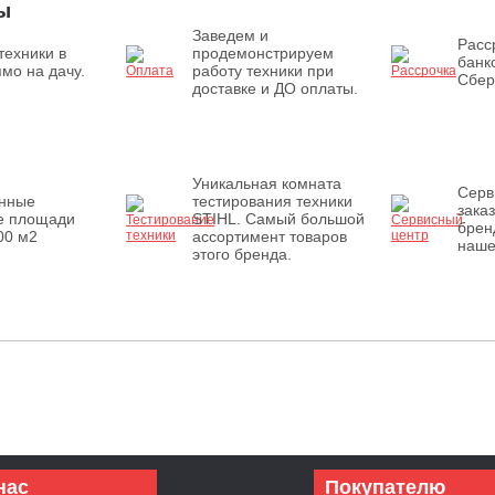
ы
Заведем и
Расс
техники в
продемонстрируем
банк
мо на дачу.
работу техники при
Сбер
доставке и ДО оплаты.
Уникальная комната
Серв
енные
тестирования техники
зака
е площади
STIHL. Самый большой
брен
00 м2
ассортимент товаров
наше
этого бренда.
нас
Покупателю