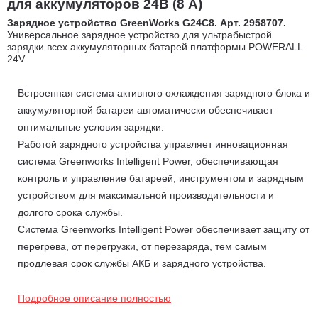
для аккумуляторов 24В (8 А)
Зарядное устройство GreenWorks G24C8. Арт. 2958707.
Универсальное зарядное устройство для ультрабыстрой
зарядки всех аккумуляторных батарей платформы POWERALL
24V.
Встроенная система активного охлаждения зарядного блока и
аккумуляторной батареи автоматически обеспечивает
оптимальные условия зарядки.
Работой зарядного устройства управляет инновационная
система Greenworks Intelligent Power, обеспечивающая
контроль и управление батареей, инструментом и зарядным
устройством для максимальной производительности и
долгого срока службы.
Система Greenworks Intelligent Power обеспечивает защиту от
перегрева, от перегрузки, от перезаряда, тем самым
продлевая срок службы АКБ и зарядного устройства.
После достижения 100% заряда аккумуляторной батареи
зарядное устройство переходит в режим ожидания.
Подробное описание полностью
Зарядное устройство оснащено индикаторами состояния: