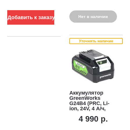
Нет в наличии
Добавить к заказу
Уточнять наличие
Аккумулятор
GreenWorks
G24B4 (PRC, Li-
ion, 24V, 4 А/ч,
снят с
4 990 р.
производства)