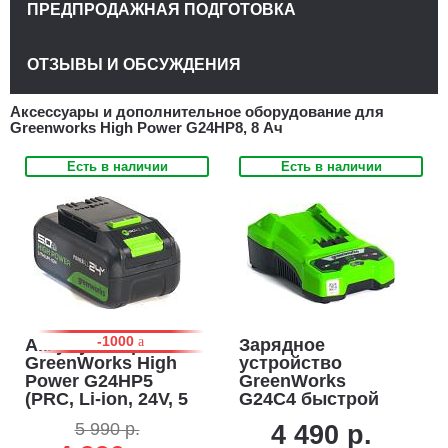
ПРЕДПРОДАЖНАЯ ПОДГОТОВКА
ОТЗЫВЫ И ОБСУЖДЕНИЯ
Аксессуары и дополнительное оборудование для
Greenworks High Power G24HP8, 8 Ач
Есть в наличии
Есть в наличии
-1000
Аккумулятор
Зарядное
GreenWorks High
устройство
Power G24HP5
GreenWorks
(PRC, Li-ion, 24V, 5
G24C4 быстрой
А/ч)
зарядки для
5 990 р.
4 490 р.
аккумуляторов