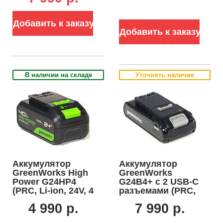
аккумуляторов
24В (8 А)
24В (8А / 2х4А)
Добавить к заказу
Добавить к заказу
В наличии на складе
Уточнять наличие
Аккумулятор
Аккумулятор
GreenWorks High
GreenWorks
Power G24HP4
G24B4+ c 2 USB-C
(PRC, Li-ion, 24V, 4
разъемами (PRC,
А/ч)
Li-ion, 24V, 4 А/ч)
4 990 р.
7 990 р.