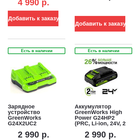
4 990 р.
24В (4 А)
Добавить к заказу
Добавить к заказу
Есть в наличии
Есть в наличии
Зарядное
Аккумулятор
устройство
GreenWorks High
GreenWorks
Power G24HP2
G24X2UC2
(PRC, Li-ion, 24V, 2
двойное для
А/ч)
2 990 р.
2 990 р.
аккумуляторов