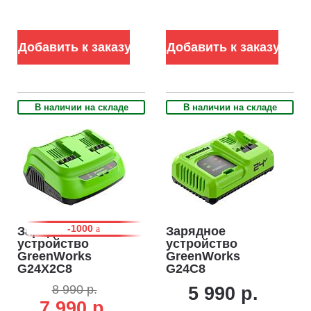
Добавить к заказу
Добавить к заказу
В наличии на складе
В наличии на складе
-1000
Зарядное
Зарядное
устройство
устройство
GreenWorks
GreenWorks
G24X2C8
G24C8
ультрабыстрой
ультрабыстрой
8 990 р.
5 990 р.
зарядки двойное
зарядки для
7 990 р.
для
аккумуляторов